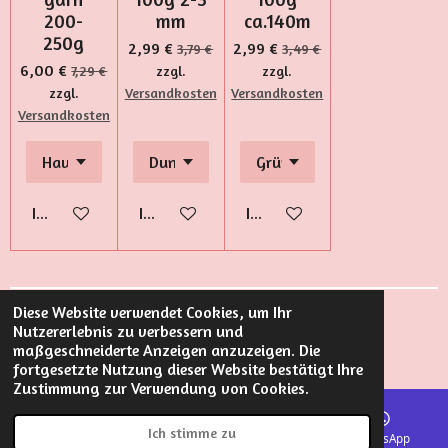
200-
mm
ca.140m
250g
2,99 €
2,99 €
3,79 €
3,49 €
6,00 €
7,29 €
zzgl.
zzgl.
zzgl.
Versandkosten
Versandkosten
Versandkosten
In den Warenkorb
In den Warenkorb
In den Warenkorb
Diese Website verwendet Cookies, um Ihr
Teilen
Teilen
Teilen
Pin it
Teilen
Nutzererlebnis zu verbessern und
maßgeschneiderte Anzeigen anzuzeigen. Die
© 2024 - 2026 Balstore
fortgesetzte Nutzung dieser Website bestätigt Ihre
Zustimmung zur Verwendung von Cookies.
Ich stimme zu
E-Mail
Telefon
Karte
WhatsApp