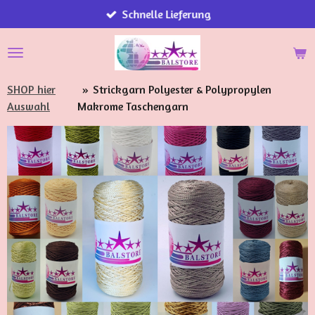
Schnelle Lieferung
Zum
Hauptinhalt
springen
SHOP hier
»
Strickgarn Polyester & Polypropylen
Auswahl
Makrome Taschengarn