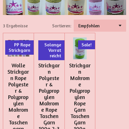
3 Ergebnisse
Sortieren:
PP Rope
Solange
Sale!
Strickgarn
Vorrat
reicht
Wolle
Strickgar
Strickgar
Strickgar
n
n
n Rope
Polyeste
Makrom
Polyeste
r &
e
r &
Polyprop
Polyprop
Polyprop
ylen
ylen
ylen
Makrom
Rope
Makrom
e Rope
Garn
e
Taschen
Taschen
Taschen
Garn
Garn
garn
100g 2-3
100g