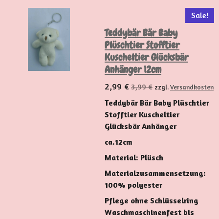
Sale!
Teddybär Bär Baby
Plüschtier Stofftier
Kuscheltier Glücksbär
Anhänger 12cm
2,99 €
3,99 €
zzgl.
Versandkosten
Teddybär Bär Baby Plüschtier
Stofftier Kuscheltier
Glücksbär Anhänger
ca.12cm
Material: Plüsch
Materialzusammensetzung:
100% polyester
Pflege ohne Schlüsselring
Waschmaschinenfest bis