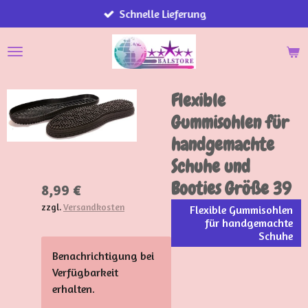
Schnelle Lieferung
Zum
Hauptinhalt
springen
Flexible
Gummisohlen für
handgemachte
Schuhe und
Booties Größe 39
8,99 €
zzgl.
Versandkosten
Flexible Gummisohlen
für handgemachte
Schuhe
Benachrichtigung bei
Verfügbarkeit
erhalten.