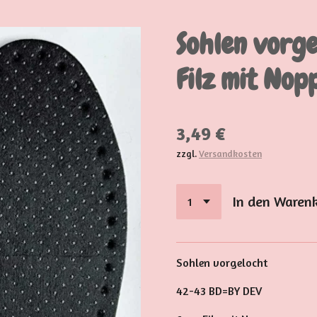
Sohlen vorg
Filz mit Nop
3,49 €
zzgl.
Versandkosten
In den Waren
Sohlen vorgelocht
42-43 BD=BY DEV