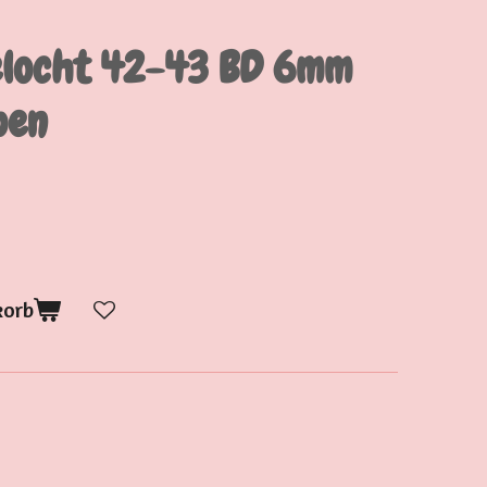
elocht 42-43 BD 6mm
pen
korb