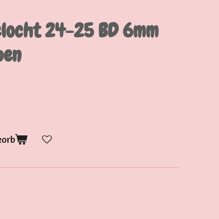
elocht 24-25 BD 6mm
pen
korb